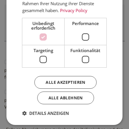
Rahmen Ihrer Nutzung ihrer Dienste
gesammelt haben.
Privacy Policy
Bemerkungen
Unbedingt
Performance
erforderlich
Targeting
Funktionalität
Ich willige in die Verarbeitung meiner
personenbezogenen, eventuell auch besonderen Daten
für die Buchung eines Aufenthalts bei Sonnenhotels ein
ALLE AKZEPTIEREN
Ich willige ein in die Verarbeitung meiner
ALLE ABLEHNEN
personenbezogenen Daten auch für die Zusendung von
Werbe- und Marketingmaterial
DETAILS ANZEIGEN