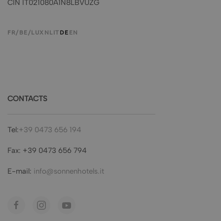
CIN IT021080A1N8LBVUZG
FR/BE/LUX
NL
IT
DE
EN
CONTACTS
Tel:
+39 0473 656 194
Fax: +39 0473 656 794
E-mail:
info@sonnenhotels.it