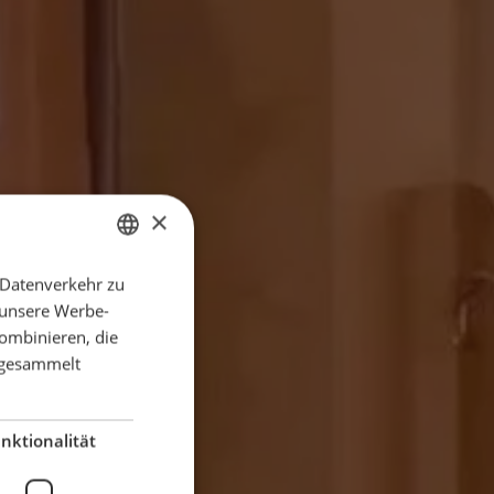
×
 Datenverkehr zu
GERMAN
 unsere Werbe-
ENGLISH
ombinieren, die
FRENCH
e gesammelt
DUTCH
ITALIAN
nktionalität