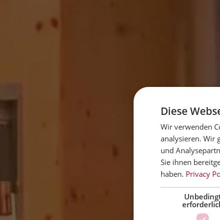
Diese Webse
Wir verwenden Co
analysieren. Wir
und Analysepartn
Sie ihnen bereitg
haben.
Privacy Po
Unbeding
erforderlic