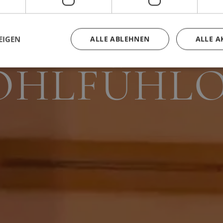
SERE KLE
EIGEN
ALLE ABLEHNEN
ALLE A
HLFÜHLO