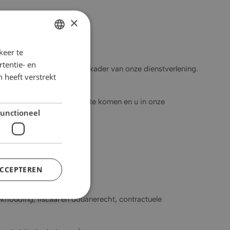
×
keer te
GERMAN
tentie- en
rismeverenigingen) in het kader van onze dienstverlening.
ENGLISH
 heeft verstrekt
FRENCH
actuele verplichtingen na te komen en u in onze
DUTCH
unctioneel
ITALIAN
ACCEPTEREN
ekhouding, fiscaal en douanerecht, contractuele