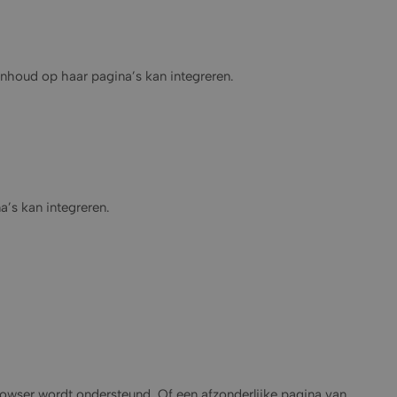
inhoud op haar pagina’s kan integreren.
’s kan integreren.
wser wordt ondersteund. Of een afzonderlijke pagina van