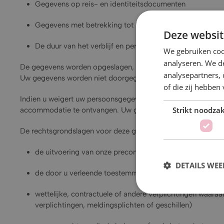
Gegevens op reis- en identiteitsdocumenten
Gegevens met betrekking tot betalingen, debetkaarten, 
Deze websit
De duur van het verblijf en persoonlijke voorkeuren met 
We gebruiken coo
analyseren. We de
De gegevens worden opgeslagen, verwerkt en, indien wettelij
analysepartners,
Uw gegevens worden niet doorgegeven aan derde landen.
of die zij hebbe
Indien u weigert uw persoonsgegevens, reisdocumentgegevens 
Strikt noodzak
accommodatie te ontvangen. Uw gegevens worden niet gebruik
De rechtsgrondslagen voor deze gegevensverwerkingen zijn
de uitvoering van onze precontractuele en contractuele 
DETAILS WE
de door u verleende toestemming
wettelijke, contractuele of andere verplichtingen waara
verplichtingen, meldingsplichten of geschillen)