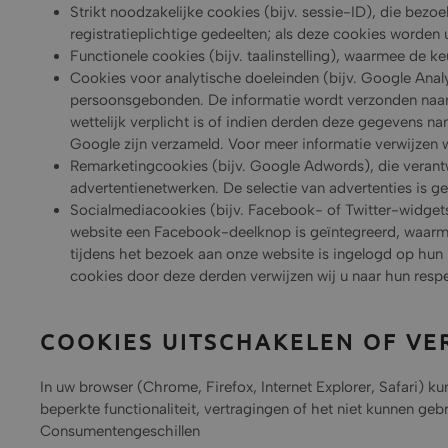
Strikt noodzakelijke cookies (bijv. sessie-ID), die bezoe
registratieplichtige gedeelten; als deze cookies worden
Functionele cookies (bijv. taalinstelling), waarmee d
Cookies voor analytische doeleinden (bijv. Google Analy
persoonsgebonden. De informatie wordt verzonden naar 
wettelijk verplicht is of indien derden deze gegevens 
Google zijn verzameld. Voor meer informatie verwijzen w
Remarketingcookies (bijv. Google Adwords), die verantw
advertentienetwerken. De selectie van advertenties is 
Socialmediacookies (bijv. Facebook- of Twitter-widgets
website een Facebook-deelknop is geïntegreerd, waarme
tijdens het bezoek aan onze website is ingelogd op hun
cookies door deze derden verwijzen wij u naar hun respe
COOKIES UITSCHAKELEN OF VE
In uw browser (Chrome, Firefox, Internet Explorer, Safari) k
beperkte functionaliteit, vertragingen of het niet kunnen ge
Consumentengeschillen