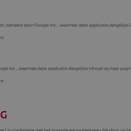
en, beheerd door Google Inc., waarmee deze applicatie dergelijke 
ns.
e Inc., waarmee deze applicatie dergelijke inhoud op haar pagina
ns.
NG
) in combinatie met het hoogste encryptieniveau dat door uw bro