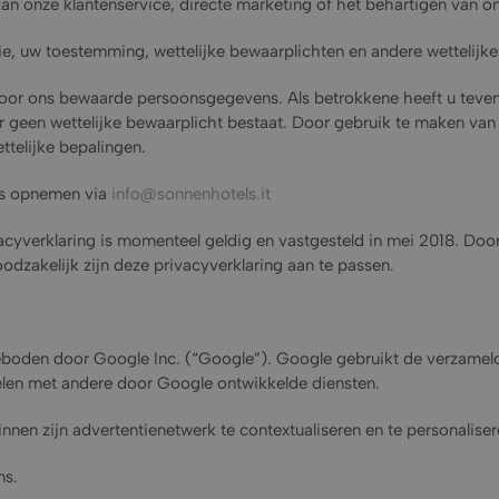
n onze klantenservice, directe marketing of het behartigen van on
ie, uw toestemming, wettelijke bewaarplichten en andere wettelijk
door ons bewaarde persoonsgegevens. Als betrokkene heeft u tevens 
 geen wettelijke bewaarplicht bestaat. Door gebruik te maken van
ettelijke bepalingen.
ns opnemen via
info@sonnenhotels.it
cyverklaring is momenteel geldig en vastgesteld in mei 2018. Door
noodzakelijk zijn deze privacyverklaring aan te passen.
eboden door Google Inc. (“Google”). Google gebruikt de verzamel
 delen met andere door Google ontwikkelde diensten.
en zijn advertentienetwerk te contextualiseren en te personaliser
ns.