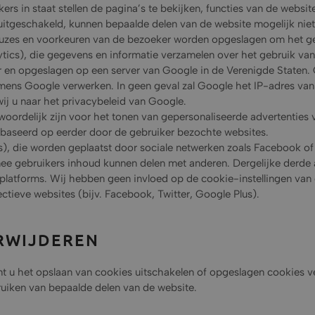
kers in staat stellen de pagina’s te bekijken, functies van de websit
 uitgeschakeld, kunnen bepaalde delen van de website mogelijk niet
e keuzes en voorkeuren van de bezoeker worden opgeslagen om het 
tics), die gegevens en informatie verzamelen over het gebruik van 
en opgeslagen op een server van Google in de Verenigde Staten. 
namens Google verwerken. In geen geval zal Google het IP-adres v
ij u naar het privacybeleid van Google.
oordelijk zijn voor het tonen van gepersonaliseerde advertenties 
gebaseerd op eerder door de gebruiker bezochte websites.
), die worden geplaatst door sociale netwerken zoals Facebook of
e gebruikers inhoud kunnen delen met anderen. Dergelijke derde 
 platforms. Wij hebben geen invloed op de cookie-instellingen van
ctieve websites (bijv. Facebook, Twitter, Google Plus).
RWIJDEREN
unt u het opslaan van cookies uitschakelen of opgeslagen cookies ve
bruiken van bepaalde delen van de website.