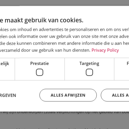
creditcards en bankkaarten
e maakt gebruik van cookies.
betrekking tot het aangevraagde verblijf
kies om inhoud en advertenties te personaliseren en om ons ver
len ook informatie over uw gebruik van onze site met onze adver
k vereist, doorgegeven aan derden (zoals overheidsinstanties, toe
 die deze kunnen combineren met andere informatie die u aan hen
n verzameld door uw gebruik van hun diensten.
Privacy Policy
en bankgegevens te verstrekken, zijn wij niet in staat onze contr
elijk
Prestatie
Targeting
F
t voor geautomatiseerde besluitvorming, inclusief profilering.
:
verplichtingen jegens u
ERGEVEN
ALLES AFWIJZEN
ALLES 
an wij zijn onderworpen (zoals verplichtingen op het gebied van bo