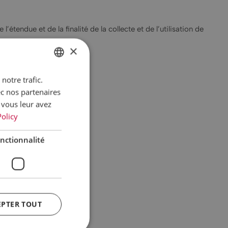
étendue et de la finalité de la collecte et de l’utilisation de
×
notre trafic.
GERMAN
ec nos partenaires
ENGLISH
 vous leur avez
FRENCH
Policy
DUTCH
nctionnalité
ITALIAN
EPTER TOUT