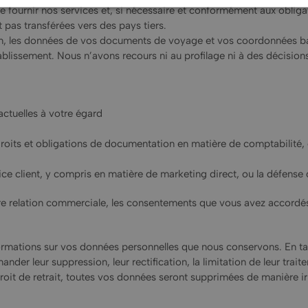
e fournir nos services et, si nécessaire et conformément aux obligati
 pas transférées vers des pays tiers.
, les données de vos documents de voyage et vos coordonnées banc
ablissement. Nous n’avons recours ni au profilage ni à des décision
actuelles à votre égard
 droits et obligations de documentation en matière de comptabilité, d
vice client, y compris en matière de marketing direct, ou la défense 
e relation commerciale, les consentements que vous avez accordés, 
mations sur vos données personnelles que nous conservons. En tan
er leur suppression, leur rectification, la limitation de leur trait
oit de retrait, toutes vos données seront supprimées de manière irr