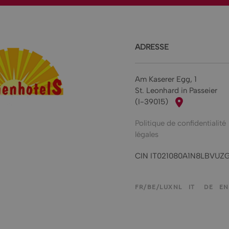
ADRESSE
Am Kaserer Egg, 1
St. Leonhard in Passeier
(I-39015)
Politique de confidentialité
légales
CIN IT021080A1N8LBVUZ
FR/BE/LUX
NL
IT
DE
EN