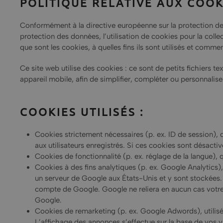
POLITIQUE RELATIVE AUX COOK
Conformément à la directive européenne sur la protection de
protection des données, l’utilisation de cookies pour la coll
que sont les cookies, à quelles fins ils sont utilisés et comme
Ce site web utilise des cookies : ce sont de petits fichiers t
appareil mobile, afin de simplifier, compléter ou personnaliser 
COOKIES UTILISÉS :
Cookies strictement nécessaires (p. ex. ID de session), q
aux utilisateurs enregistrés. Si ces cookies sont désactiv
Cookies de fonctionnalité (p. ex. réglage de la langue), qu
Cookies à des fins analytiques (p. ex. Google Analytics),
un serveur de Google aux États-Unis et y sont stockées. G
compte de Google. Google ne reliera en aucun cas votre a
Google.
Cookies de remarketing (p. ex. Google Adwords), utilisés
L’affichage des annonces s’effectue sur la base de vos v