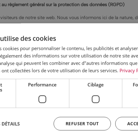
 au règlement général sur la protection des données (RGPD)
siteurs de notre site web. Nous vous informons ici de la nature, de l’
utilise des cookies
 cookies pour personnaliser le contenu, les publicités et analyser 
galement des informations sur votre utilisation de notre site av
"analyse qui peuvent les combiner avec d"autres informations que
 ont collectées lors de votre utilisation de leurs services.
Privacy 
t
Performance
Ciblage
Fo
s
 suivantes :
phone, e-mail, date de naissance, lieu de naissance, langue, etc.)
 pièces d’identité
e crédit et cartes bancaires
 DÉTAILS
REFUSER TOUT
ACC
personnelles liées au séjour que vous nous communiquez