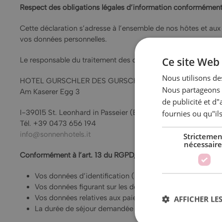
Respect des obligations légales d’information conformément
Cette déclaration s’adresse à l’ensemble de nos hôtes et aux vi
vos données personnelles.
Ce site Web 
Le responsable du traitement des données est :
Nous utilisons des
HOTEL GURSCHLER DES GURSCHLER N. KG
Nous partageons é
Am Kaserer Egg 3
de publicité et d
I-39015 St. Leonhard in Passeier (BZ)
fournies ou qu"ils
Tél. +39 0473 656 194
info@sonnenhotels.it
Strictemen
nécessaire
Conformément à l’art. 13 du RGPD, nous traitons les données
Vos données d’identification (prénom, nom, adresse, télé
Vos données figurant sur les documents de voyage et les
Vos données relatives aux paiements, cartes EC, cartes d
AFFICHER LES
La durée de séjour demandée ainsi que les préférences 