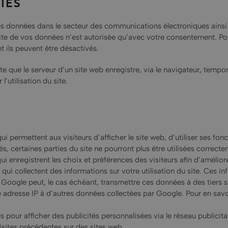
IES
s données dans le secteur des communications électroniques ainsi 
ecte de vos données n’est autorisée qu’avec votre consentement. Pou
nt ils peuvent être désactivés.
exte que le serveur d’un site web enregistre, via le navigateur, tem
l’utilisation du site.
ui permettent aux visiteurs d’afficher le site web, d’utiliser ses fo
és, certaines parties du site ne pourront plus être utilisées correcte
i enregistrent les choix et préférences des visiteurs afin d’améliore
 qui collectent des informations sur votre utilisation du site. Ces i
oogle peut, le cas échéant, transmettre ces données à des tiers si la
dresse IP à d’autres données collectées par Google. Pour en savoir p
 pour afficher des publicités personnalisées via le réseau publicita
isites précédentes sur des sites web.