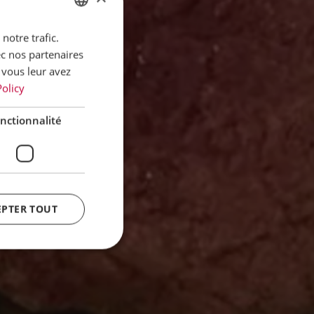
notre trafic.
GERMAN
ec nos partenaires
ENGLISH
 vous leur avez
FRENCH
Policy
DUTCH
nctionnalité
ITALIAN
NS
EPTER TOUT