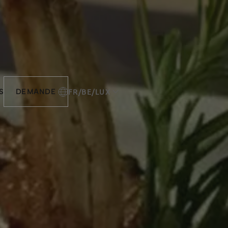
FR/BE/LUX
S
DEMANDE